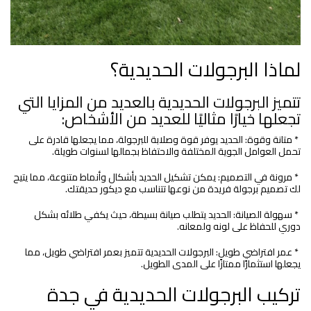
لماذا البرجولات الحديدية؟
تتميز البرجولات الحديدية بالعديد من المزايا التي
تجعلها خيارًا مثاليًا للعديد من الأشخاص:
* متانة وقوة: الحديد يوفر قوة وصلابة للبرجولة، مما يجعلها قادرة على
تحمل العوامل الجوية المختلفة والاحتفاظ بجمالها لسنوات طويلة.
* مرونة في التصميم: يمكن تشكيل الحديد بأشكال وأنماط متنوعة، مما يتيح
لك تصميم برجولة فريدة من نوعها تتناسب مع ديكور حديقتك.
* سهولة الصيانة: الحديد يتطلب صيانة بسيطة، حيث يكفي طلائه بشكل
دوري للحفاظ على لونه ولمعانه.
* عمر افتراضي طويل: البرجولات الحديدية تتميز بعمر افتراضي طويل، مما
يجعلها استثمارًا ممتازًا على المدى الطويل.
تركيب البرجولات الحديدية في جدة