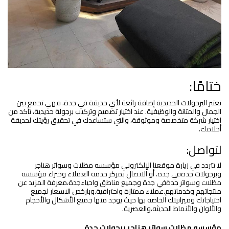
ختامًا:
تعتبر البرجولات الحديدية إضافة رائعة لأي حديقة في جدة. فهي تجمع بين
الجمال والمتانة والوظيفية. عند اختيار تصميم وتركيب برجولة حديدية، تأكد من
اختيار شركة متخصصة وموثوقة، والتي ستساعدك في تحقيق رؤيتك لحديقة
أحلامك.
لتواصل:
لا تتردد في زيارة موقعنا الإلكتروني مؤسسه مظلات وسواتر هناجر
وبرجولات جدةفي جدة. أو الاتصال بمركز خدمة العملاء وخبراء مؤسسه
مظلات وسواتر جدةفي جدة وجميع مناطق واحياءجدة،معرفة المزيد عن
منتجاتهم وخدماتهم.عملاء ممتازة واحترافية.وبارخص الاسعار لجميع
احتياجاتك وميزانيتك الخاصة بها حيث يوجد منها جميع الأشكال والأحجام
والألوان والأنماط الحديثه،والعصرية.
مؤسسه مظلات سواتر هناجر برجولات جدة