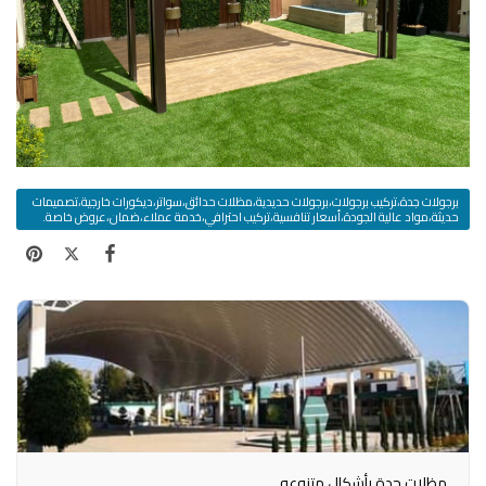
برجولات جدة،تركيب برجولات،برجولات حديدية،مظلات حدائق،سواتر،ديكورات خارجية،تصميمات
حديثة،مواد عالية الجودة،أسعار تنافسية،تركيب احترافي،خدمة عملاء،ضمان،عروض خاصة.
مظلات جدة بأشكال متنوعه