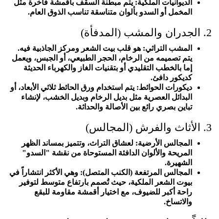
الديوانيات الملكية: يتم مبطنة السقف بأقمشة فاخرة مثل
المخمل أو السدو بألوان متناسقة تناسب الذوق العام.
2. الجدران والمشب (المدفأة)
المشب التراثي: هو قلب بيت الشعر ومركز الجاذبية فيه.
يتم تصميمه من الرخام، الحجر الطبيعي، أو الجبس، ويعمل
إما بالخطب التقليدي أو بتقنيات الغاز والكهرباء الحديثة
كديكور دافئ.
ديكورات الحوائط: يتم استخدام ورق الحائط ثلاثي الأبعاد، أو
البدائل العصرية مثل بديل الرخام وبديل الخشب، لإنشاء
تباين بصري رائع بين الأصالة والحداثة.
3. الأثاث والفرش (المجالس)
المجالس الأرضية: لعشاق التراث، وتتميز بمساند الظهر
المريحة والألوان الدافئة المستوحاة من نقشة "السدو"
الشهيرة.
المجالس المرتفعة (الكنب المتصل): وهي الأكثر انتشاراً في
بيوت الشعر الملكية، حيث تُصمم بارتفاع متوسط لتوفير
راحة أكبر للضيوف، مع اختيار أقمشة مقاومة للبقع
والاتساخ.