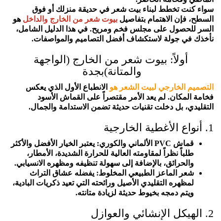
سواء كنت تخطط لبناء بيت شعر في حديقة منزلك أو فوق
السطح، فإن الاهتمام بتفاصيل
بيوت شعر من الخارج والداخل
هو
السر للحصول على مجلس فخم ومريح. في هذا الدليل الشامل،
نأخذك في جولة لاستكشاف أفضل التصاميم والمواصفات.
أولاً: بيوت شعر من الخارج (الواجهة
والمتانة)بجدة
التصميم الخارجي لبيت الشعر هو
الانطباع الأول الذي يعكس
فخامة المكان. لم يعد الأمر مقتصراً على القماش الأسود
التقليدي، بل دخلت تقنيات حديثة تضمن الاستدامة والجمال.
1. أنواع الأغطية الخارجية
قماش PVC الألماني والكوري: يعتبر الخيار الأفضل والأكثر
طلباً نظراً لمقاومته العالية للحرارة الشديدة، الأمطار،
والحرائق، بالإضافة إلى سهولة تنظيفه ومظهره الانسيابي.
شعر الماعز الطبيعي المخلوط: يفضله عشاق التراث
لمظهره التقليدي الأصيل ورائحته التي تعيد ذكريات البادية،
ويتم دمجه بخيوط حديثة لزيادة متانته.
2. الهيكل الإنشائي والعوازل