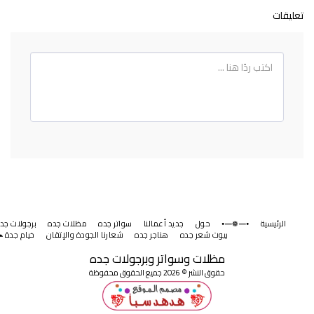
تعليقات
الرئيسية
⦁━❁━⦁
حول
جديد أعمالنا
سواتر جده
مظلات جده
برجولات جده
بيوت شعر جده
هناجر جده
شعارنا الجودة والإتقان
خيام جدة
مظلات وسواتر وبرجولات جده
حقوق النشر © 2026 جميع الحقوق محفوظة