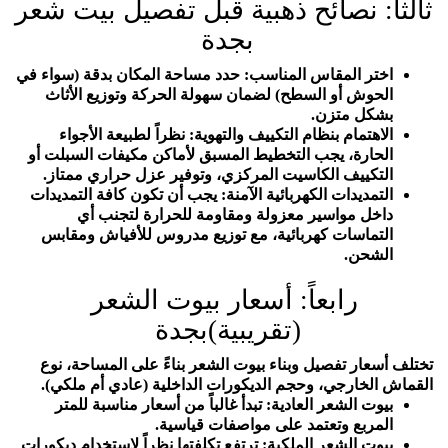
ثالثاً: نصائح ذهبية قبل تفصيل بيت شعر
بجدة
اختر المقاس المناسب: حدد مساحة المكان بدقة (سواء في
الحوش أو السطح) لضمان سهولة الحركة وتوزيع الأثاث
بشكل متزن.
الاهتمام بنظام التكييف والتهوية: نظراً لطبيعة الأجواء
الحارة، يجب التخطيط المسبق لأماكن مكيفات السبلت أو
التكييف الكاسيت المركزي، وتوفير عزل حراري ممتاز.
التمديدات الكهربائية الآمنة: يجب أن تكون كافة التمديدات
داخل مواسير معزولة ومقاومة للحرارة لتجنب أي
التماسات كهربائية، مع توزيع مدروس للأفياش ومقابس
الشحن.
رابعاً: أسعار بيوت الشعر
(تقريبية)بجدة
تختلف أسعار تفصيل وبناء بيوت الشعر بناءً على المساحة، نوع
القماش الخارجي، وحجم الديكورات الداخلية (عادي أم ملكي).
بيوت الشعر العادية: تبدأ غالباً من أسعار مناسبة للمتر
المربع وتعتمد على مواصفات قياسية.
بيوت الشعر الملكية: ترتفع تكلفتها نظراً لاستخدام ديكورات