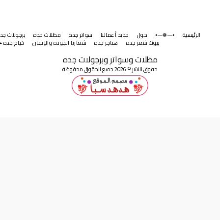
الرئيسية
⦁━❁━⦁
حول
جديد أعمالنا
سواتر جده
مظلات جده
برجولات جده
بيوت شعر جده
هناجر جده
شعارنا الجودة والإتقان
خيام جدة
مظلات وسواتر وبرجولات جده
حقوق النشر © 2026 جميع الحقوق محفوظة