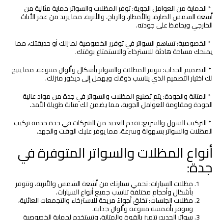
* الحماية من العوامل الجوية: توفر المظلات والسواتر حماية مثالية من
أشعة الشمس الضارة، والأمطار، والرياح، والأتربة، مما يزيد من عمر الأثاث
الخارجي ويحافظ على جودته.
* الخصوصية: تساهم السواتر في توفير الخصوصية لمنزلك أو حديقتك، مما
يمنحك مساحة هادئة للاسترخاء والاستمتاع بوقتك.
* التصميم الجذاب: تتوفر المظلات والسواتر بأشكال وألوان متنوعة، مما يتيح
لك اختيار التصميم الذي يناسب ذوقك ويهمل إلى ديكور منزلك.
* المتانة والجودة: يتم تصنيع المظلات والسواتر في جدة من مواد عالية
الجودة ومقاومة للعوامل الجوية، مما يضمن لك متانة طويلة الأمد.
* التركيب السهل والسريع: تقدم العديد من الشركات في جدة خدمة تركيب
المظلات والسواتر بسهولة وسرعة، مما يوفر عليك الوقت والجهد.
أنواع المظلات والسواتر المتوفرة في
جدة:
مظلات السيارات: تحمي سيارتك من أشعة الشمس والأتربة، وتتوفر
بأشكال وأحجام مختلفة تناسب جميع أنواع السيارات.
مظلات الجلسات: تخلق أجواءً مريحة للاسترخاء والتجمعات العائلية،
وتتوفر بأقمشة متنوعة وألوان جذابة.
سواتر الحديد: تتميز بالقوة والمتانة، وتستخدم لحماية الخصوصية